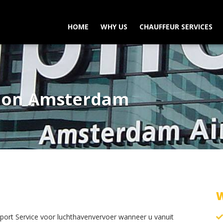
HOME
WHY US
CHAUFFEUR SERVICES
tion Amsterdam
rport
Service voor luchthavenvervoer wanneer u vanuit