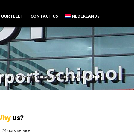
OUR FLEET
CONTACT US
NEDERLANDS
Home
Airport transportation Amsterdam Airport Schiphol
Why
us?
24 uurs service